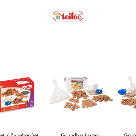
set / Zubehör-Set
Grundbaukasten
Grup