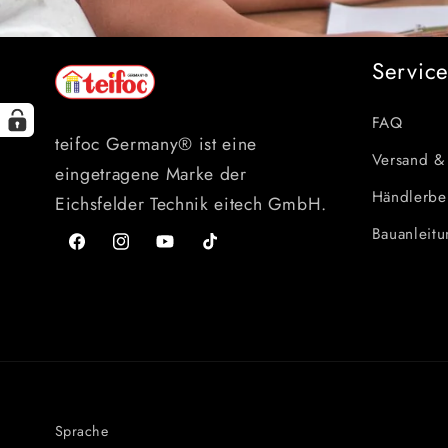
Servic
FAQ
teifoc Germany® ist eine
Versand &
eingetragene Marke der
Händlerbe
Eichsfelder Technik eitech GmbH.
Bauanleit
Facebook
Instagram
YouTube
TikTok
Sprache