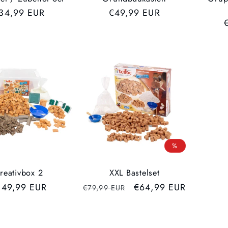
VP
34,99 EUR
UVP
€49,99 EUR
%
reativbox 2
XXL Bastelset
VP
149,99 EUR
UVP
Verkaufspreis
€64,99 EUR
€79,99 EUR