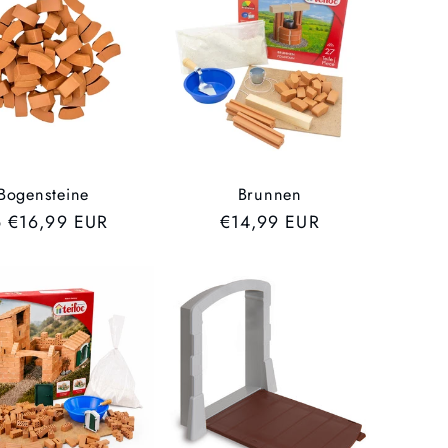
Bogensteine
Brunnen
VP
 €16,99 EUR
UVP
€14,99 EUR