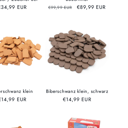
UVP
€34,99 EUR
UVP
Verkaufspreis
€89,99 EUR
€99,99 EUR
erschwanz klein
Biberschwanz klein, schwarz
UVP
€14,99 EUR
UVP
€14,99 EUR