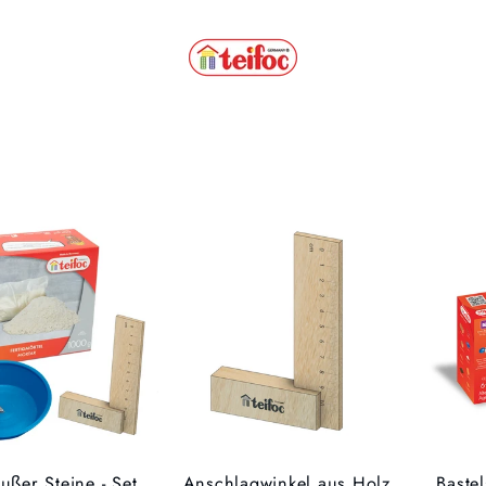
außer Steine - Set
Anschlagwinkel aus Holz
Baste