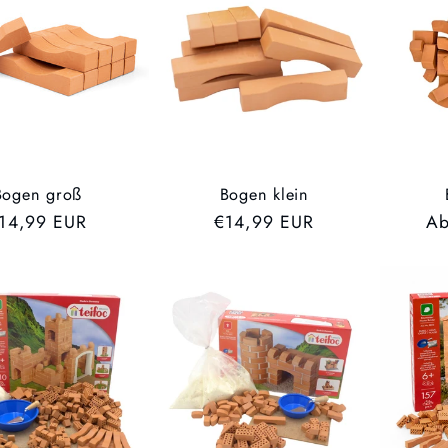
Bogen groß
Bogen klein
VP
14,99 EUR
UVP
€14,99 EUR
U
Ab