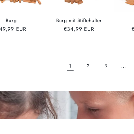
Burg
Burg mit Stiftehalter
VP
49,99 EUR
UVP
€34,99 EUR
1
…
2
3