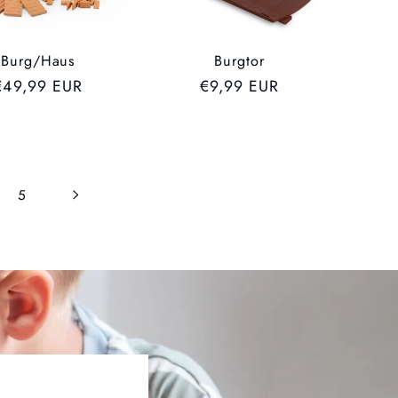
Burg/Haus
Burgtor
UVP
€49,99 EUR
UVP
€9,99 EUR
5