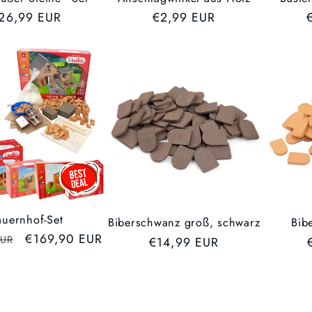
VP
26,99 EUR
UVP
€2,99 EUR
%
auernhof-Set
Biberschwanz groß, schwarz
Bib
Verkaufspreis
€169,90 EUR
EUR
UVP
€14,99 EUR