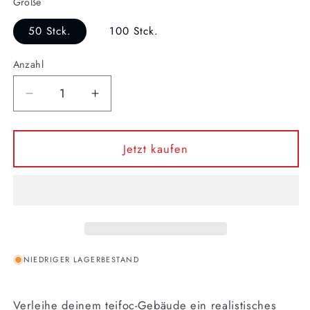
Größe
50 Stck.
100 Stck.
Anzahl
Anzahl
Verringere
Erhöhe
die
die
Menge
Menge
für
für
Jetzt kaufen
Dachziegel
Dachziegel
NIEDRIGER LAGERBESTAND
Verleihe deinem teifoc-Gebäude ein realistisches