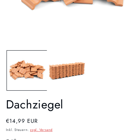
Medien
Me
1
2
in
in
Modal
Mo
öffnen
öf
Dachziegel
UVP
€14,99 EUR
Inkl. Steuern.
zzgl. Versand